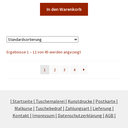
In den Warenkorb
Ergebnisse 1 – 12 von 45 werden angezeigt
1
2
3
4
| Startseite |
Tuschemalerei |
Kunstdrucke |
Postkarte |
Malkurse |
Tuschebedraf |
Zahlungsart |
Lieferung |
Kontakt |
Impressum |
Datenschutzerklärung |
AGB |