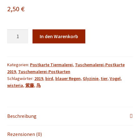
2,50
€
blauer
In den Warenkorb
Regen
Kunstpostkarte
der
Tuschmalerei
Kategorien:
Postkarte Tiermalerei
,
Tuschemalerei-Postkarte
2019
,
Tuschemalerei-Postkarten
Menge
Schlagwörter:
2019
,
bird
,
blauer Regen
,
Glyzinie
,
tier
,
Vogel
,
wisteria
,
紫藤
,
鸟
Beschreibung
Rezensionen (0)