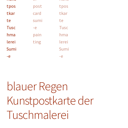
Unterm
Konto Login
öffnen
blauer Regen
Kunstpostkarte der
Tuschmalerei