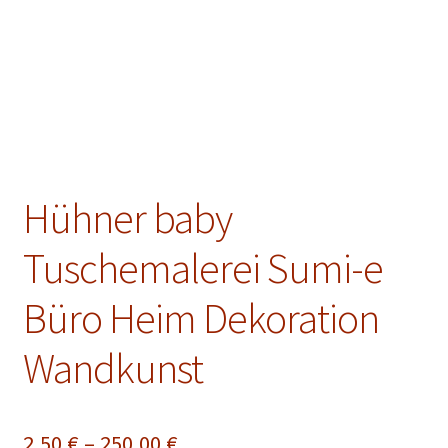
Unterm
Konto Login
öffnen
Hühner baby
Tuschemalerei Sumi-e
Büro Heim Dekoration
Wandkunst
Preisspanne:
2,50
€
–
250,00
€