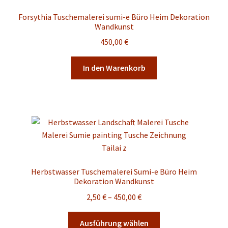
Forsythia Tuschemalerei sumi-e Büro Heim Dekoration
Wandkunst
450,00
€
In den Warenkorb
Herbstwasser Tuschemalerei Sumi-e Büro Heim
Dekoration Wandkunst
Preisspanne:
2,50
€
–
450,00
€
2,50 €
Dieses
bis
Ausführung wählen