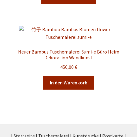
Produkt
450,00 €
weist
mehrere
Varianten
auf.
Die
Optionen
Neuer Bambus Tuschemalerei Sumi-e Büro Heim
können
Dekoration Wandkunst
auf
450,00
€
der
Produktseite
In den Warenkorb
gewählt
werden
| Startseite |
Tuschemalerei |
Kunstdrucke |
Postkarte |