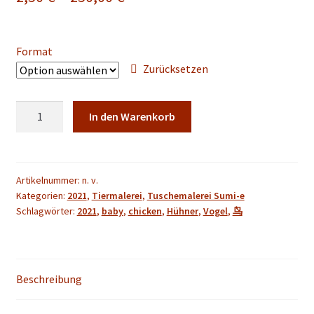
2,50 €
bis
Format
250,00 €
Zurücksetzen
Hühner
In den Warenkorb
baby
Tuschemalerei
Sumi-
e
Artikelnummer:
n. v.
Kategorien:
2021
,
Tiermalerei
,
Tuschemalerei Sumi-e
Büro
Schlagwörter:
2021
,
baby
,
chicken
,
Hühner
,
Vogel
,
鸟
Heim
Dekoration
Wandkunst
Menge
Beschreibung