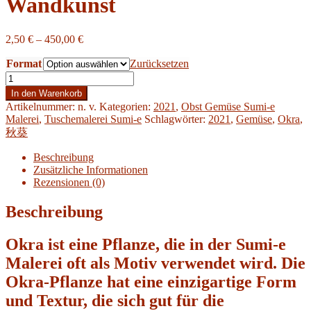
Wandkunst
Preisspanne:
2,50
€
–
450,00
€
2,50 €
Format
bis
Zurücksetzen
450,00 €
Okar
Sumi-
In den Warenkorb
e
Artikelnummer:
n. v.
Kategorien:
2021
,
Obst Gemüse Sumi-e
Tuschemalerei
Malerei
,
Tuschemalerei Sumi-e
Schlagwörter:
2021
,
Gemüse
,
Okra
,
Büro
秋葵
Heim
Dekoration
Beschreibung
Wandkunst
Zusätzliche Informationen
Menge
Rezensionen (0)
Beschreibung
Okra ist eine Pflanze, die in der Sumi-e
Malerei oft als Motiv verwendet wird. Die
Okra-Pflanze hat eine einzigartige Form
und Textur, die sich gut für die