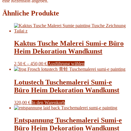
eine Rezension abgeben.
Ähnliche Produkte
Kaktus Tusche Malerei Sumi-e Büro
Heim Dekoration Wandkunst
Preisspanne:
Dieses
2,50
€
–
450,00
€
Ausführung wählen
2,50 €
Produkt
bis
weist
450,00 €
mehrere
Lotustech Tuschemalerei Sumi-e
Varianten
Büro Heim Dekoration Wandkunst
auf.
Die
Optionen
320,00
€
In den Warenkorb
können
auf
der
Entspannung Tuschemalerei Sumi-e
Produktseite
gewählt
Büro Heim Dekoration Wandkunst