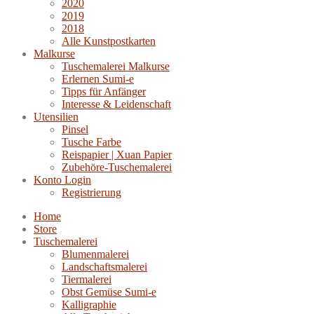
2020
2019
2018
Alle Kunstpostkarten
Malkurse
Tuschemalerei Malkurse
Erlernen Sumi-e
Tipps für Anfänger
Interesse & Leidenschaft
Utensilien
Pinsel
Tusche Farbe
Reispapier | Xuan Papier
Zubehöre-Tuschemalerei
Konto Login
Registrierung
Home
Store
Tuschemalerei
Blumenmalerei
Landschaftsmalerei
Tiermalerei
Obst Gemüse Sumi-e
Kalligraphie