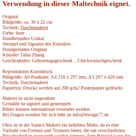
Verwendung in dieser Maltechnik eignet.
Original
Bildgröße: ca. 30 x 22 cm
Technik:
Tuschemalerei
Farbe: bunt
Handbemaltes Unikat
Stempel und Signatur des Künstlers
Handgemaltes Original
Künstler Tailai Zhang
Geschenkidee: Geburtstagsgeschenk，Glückwunschgeschenk
Reproduktion Kunstdruck
Bildgröße: A6 Postkarte, A4 210 x 297 mm, A3 297 x 420 mm
Technik: Tuschemalerei
Papiertyp: Drucke werden auf 200 g/m2 Posterpapier gedruckt.
Malerei ist nicht ungerahmt
Gemälde ist signiert und gestempelt.
Bilder können international versendet werden.
Bei Fragen wenden Sie sich bitte an info@teesign77.de
Okra ist in der Sumi-e Malerei ein beliebtes Motiv, da es eine
Vielzahl von Formen und Texturen bietet, die mit verschiedenen
Pinseltechniken dargestellt werden können. Zum Beispiel kann der