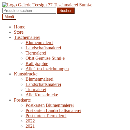
Zur
Zum
Navigation
Inhalt
Suchen
Suchen
springen
springen
nach:
Menü
Home
Store
Tuschemalerei
Blumenmalerei
Landschaftsmalerei
Tiermalerei
Obst Gemüse Sumi-e
Kalligraphie
Alle Tuschzeichnungen
Kunstdrucke
Blumenmalerei
Landschaftsmalerei
Tiermalerei
Alle Kunstdrucke
Postkarte
Postkarten Blumenmalerei
Postkarten Landschaftsmalerei
Postkarten Tiermalerei
2022
2021