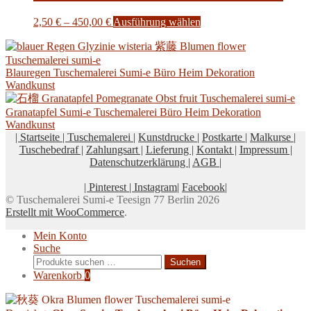
werden
Preisspanne:
Dieses
2,50
€
–
450,00
€
Ausführung wählen
2,50 €
Produkt
bis
weist
450,00 €
mehrere
Varianten
Blauregen Tuschemalerei Sumi-e Büro Heim Dekoration
auf.
Wandkunst
Die
Optionen
Granatapfel Sumi-e Tuschemalerei Büro Heim Dekoration
können
Wandkunst
auf
| Startseite |
Tuschemalerei |
Kunstdrucke |
Postkarte |
Malkurse |
der
Tuschebedraf |
Zahlungsart |
Lieferung |
Kontakt |
Impressum |
Produktseite
Datenschutzerklärung |
AGB |
gewählt
werden
| Pinterest |
Instagram|
Facebook|
© Tuschemalerei Sumi-e Teesign 77 Berlin 2026
Erstellt mit WooCommerce
.
Mein Konto
Suche
Suchen
Suchen
nach:
Warenkorb
0