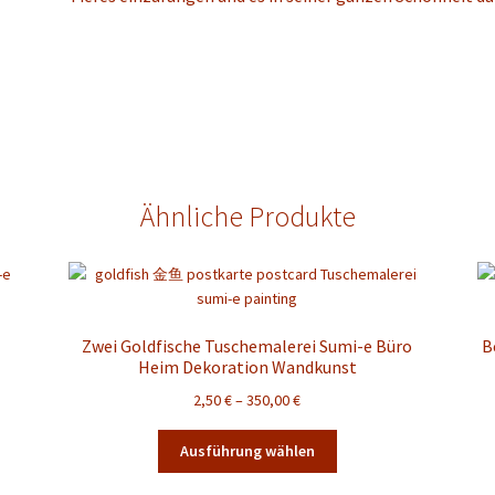
Ähnliche Produkte
Zwei Goldfische Tuschemalerei Sumi-e Büro
B
Heim Dekoration Wandkunst
Preisspanne:
2,50
€
–
350,00
€
2,50 €
Dieses
bis
Ausführung wählen
Produkt
350,00 €
weist