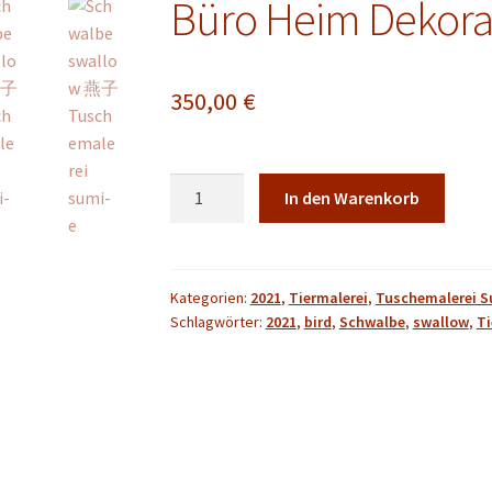
Büro Heim Dekora
350,00
€
Wind
In den Warenkorb
Tusche
Malerei
Sumi-
e
Kategorien:
2021
,
Tiermalerei
,
Tuschemalerei S
Schlagwörter:
2021
,
bird
,
Schwalbe
,
swallow
,
Ti
painting
Büro
Heim
Dekoration
Wandkunst
Menge