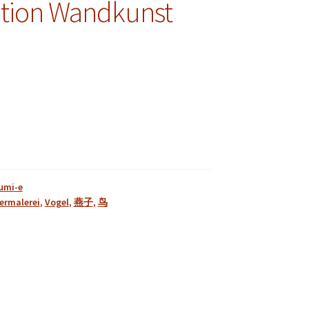
tion Wandkunst
umi-e
ermalerei
,
Vogel
,
燕子
,
鸟