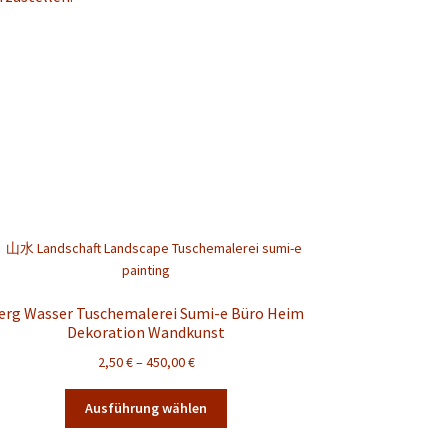
erg Wasser Tuschemalerei Sumi-e Büro Heim
Dekoration Wandkunst
Preisspanne:
2,50
€
–
450,00
€
2,50 €
Dieses
bis
Ausführung wählen
Produkt
450,00 €
weist