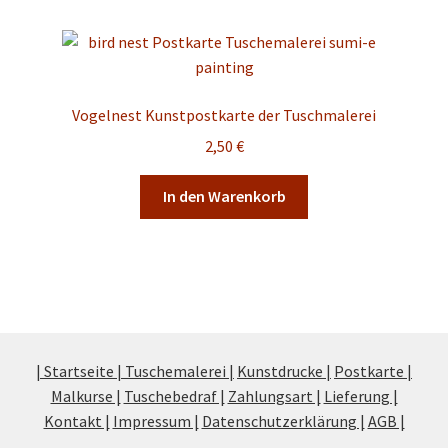
Vogelnest Kunstpostkarte der Tuschmalerei
2,50
€
In den Warenkorb
| Startseite |
Tuschemalerei |
Kunstdrucke |
Postkarte |
Malkurse |
Tuschebedraf |
Zahlungsart |
Lieferung |
Kontakt |
Impressum |
Datenschutzerklärung |
AGB |