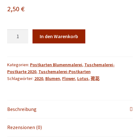
2,50
€
erfrischend
In den Warenkorb
Kunstpostkarte
der
Tuschmalerei
Menge
Kategorien:
Postkarten Blumenmalerei
,
Tuschemalerei-
Postkarte 2020
,
Tuschemalerei-Postkarten
Schlagwörter:
2020
,
Blumen
,
Flower
,
Lotus
,
荷花
Beschreibung
Rezensionen (0)