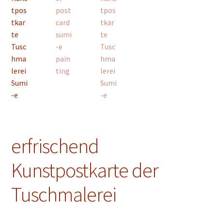
Unterm
Konto Login
öffnen
erfrischend
Kunstpostkarte der
Tuschmalerei