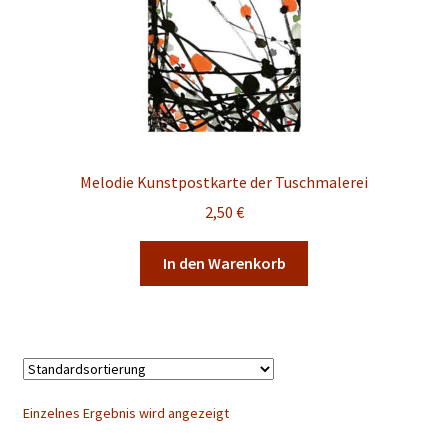
Unterm
Konto Login
öffnen
German
▼
Melodie Kunstpostkarte der Tuschmalerei
2,50
€
In den Warenkorb
Einzelnes Ergebnis wird angezeigt