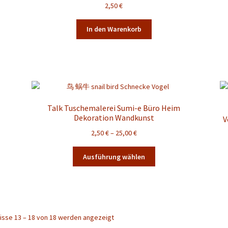
2,50
€
In den Warenkorb
Talk Tuschemalerei Sumi-e Büro Heim
Dekoration Wandkunst
V
Preisspanne:
2,50
€
–
25,00
€
2,50 €
Dieses
bis
Ausführung wählen
te
Produkt
25,00 €
weist
mehrere
Varianten
auf.
isse 13 – 18 von 18 werden angezeigt
Die