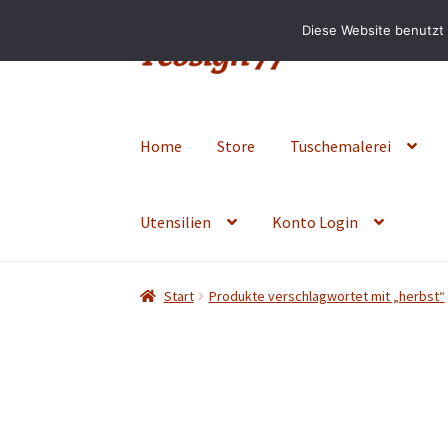
Diese Website benutzt 
Zur
Zum
Navigation
Inhalt
springen
springen
Home
Store
Tuschemalerei
Utensilien
Konto Login
Start
Produkte verschlagwortet mit „herbst“