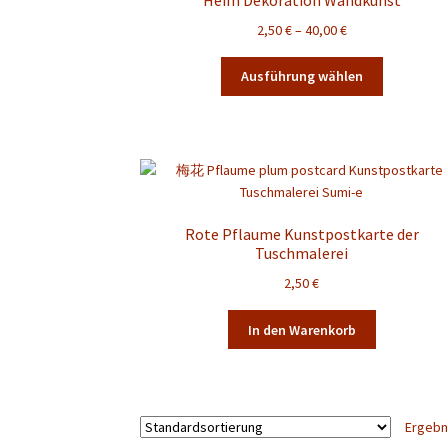
Heim Dekoration Wandkunst
Preisspanne:
2,50
€
–
40,00
€
2,50 €
Dieses
bis
Ausführung wählen
Produkt
40,00 €
weist
mehrere
Varianten
auf.
Die
Optionen
Rote Pflaume Kunstpostkarte der
können
Tuschmalerei
auf
2,50
€
der
Produktsei
In den Warenkorb
gewählt
werden
Ergebn