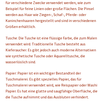
für verschiedene Zwecke verwendet werden, wie zum
Pinsel
Beispiel für feine Linien oder große Flächen. Die Pinsel
werden aus Haar wie Ziegen-, Schaf-, Pferde- oder
Tusche Farbe
Kaninchenhaaren hergestellt und sind in verschiedenen
Größen erhältlich.
Reispapier | Xuan Papier
Tusche: Die Tusche ist eine flüssige Farbe, die zum Malen
Zubehöre-Tuschemalerei
verwendet wird. Traditionelle Tusche besteht aus
Kieferaucher. Es gibt jedoch auch moderne Alternativen
Unterm
Konto Login
wie synthetische Tusche oder Aquarelltusche, die
öffnen
wasserlöslich sind.
German
▼
Papier: Papier ist ein wichtiger Bestandteil der
Tuschmalerei. Es gibt spezielles Papier, das für
Tuschmalerei verwendet wird, wie Reispapier oder Washi
Papier. Es hat eine glatte und saugfähige Oberfläche, die
die Tusche aufnimmt und das Ausbluten verhindert.