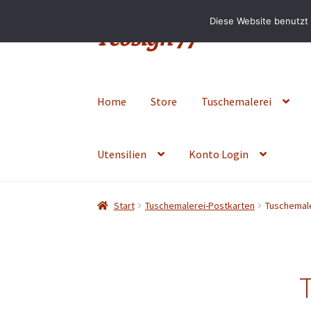
Diese Website benutzt 
Zur
Zum
Navigation
Inhalt
springen
springen
Home
Store
Tuschemalerei
Utensilien
Konto Login
Start
Tuschemalerei-Postkarten
Tuschemale
T