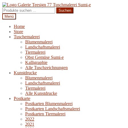
Zur
Zum
Navigation
Inhalt
Suchen
Suchen
springen
springen
nach:
Menü
Home
Store
Tuschemalerei
Blumenmalerei
Landschaftsmalerei
Tiermalerei
Obst Gemüse Sumi-e
Kalligraphie
Alle Tuschzeichnungen
Kunstdrucke
Blumenmalerei
Landschaftsmalerei
Tiermalerei
Alle Kunstdrucke
Postkarte
Postkarten Blumenmalerei
Postkarten Landschaftsmalerei
Postkarten Tiermalerei
2022
2021