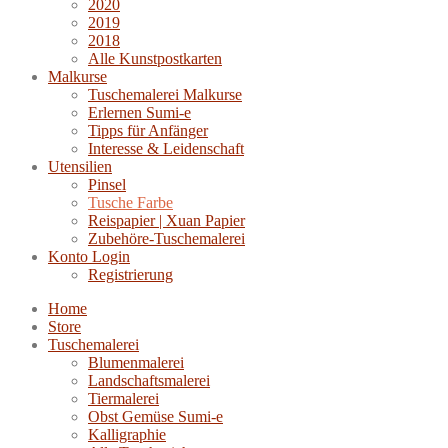
2020
2019
2018
Alle Kunstpostkarten
Malkurse
Tuschemalerei Malkurse
Erlernen Sumi-e
Tipps für Anfänger
Interesse & Leidenschaft
Utensilien
Pinsel
Tusche Farbe
Reispapier | Xuan Papier
Zubehöre-Tuschemalerei
Konto Login
Registrierung
Home
Store
Tuschemalerei
Blumenmalerei
Landschaftsmalerei
Tiermalerei
Obst Gemüse Sumi-e
Kalligraphie