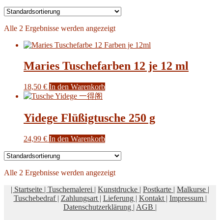
Alle 2 Ergebnisse werden angezeigt
Maries Tuschefarben 12 je 12 ml
18,50
€
In den Warenkorb
Yidege Flüßigtusche 250 g
24,99
€
In den Warenkorb
Alle 2 Ergebnisse werden angezeigt
| Startseite |
Tuschemalerei |
Kunstdrucke |
Postkarte |
Malkurse |
Tuschebedraf |
Zahlungsart |
Lieferung |
Kontakt |
Impressum |
Datenschutzerklärung |
AGB |