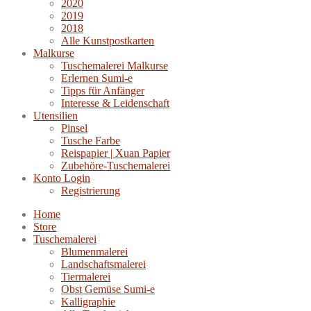
2020
2019
2018
Alle Kunstpostkarten
Malkurse
Tuschemalerei Malkurse
Erlernen Sumi-e
Tipps für Anfänger
Interesse & Leidenschaft
Utensilien
Pinsel
Tusche Farbe
Reispapier | Xuan Papier
Zubehöre-Tuschemalerei
Konto Login
Registrierung
Home
Store
Tuschemalerei
Blumenmalerei
Landschaftsmalerei
Tiermalerei
Obst Gemüse Sumi-e
Kalligraphie