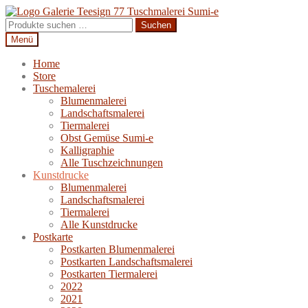
Zur
Zum
Navigation
Inhalt
Suchen
Suchen
springen
springen
nach:
Menü
Home
Store
Tuschemalerei
Blumenmalerei
Landschaftsmalerei
Tiermalerei
Obst Gemüse Sumi-e
Kalligraphie
Alle Tuschzeichnungen
Kunstdrucke
Blumenmalerei
Landschaftsmalerei
Tiermalerei
Alle Kunstdrucke
Postkarte
Postkarten Blumenmalerei
Postkarten Landschaftsmalerei
Postkarten Tiermalerei
2022
2021