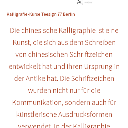
Kalligraphie
Kalligrafie-Kurse Teesign 77 Berlin
Alle Tuschzeichnungen
Die chinesische Kalligraphie ist eine
Unterm
Kunstdrucke
Kunst, die sich aus dem Schreiben
öffnen
Unterm
Postkarte
von chinesischen Schriftzeichen
öffnen
entwickelt hat und ihren Ursprung in
Unterm
Malkurse
öffnen
der Antike hat. Die Schriftzeichen
Unterm
Utensilien
öffnen
wurden nicht nur für die
Unterm
Konto Login
Kommunikation, sondern auch für
öffnen
German
künstlerische Ausdrucksformen
▼
verwendet. In der Kalligraphie