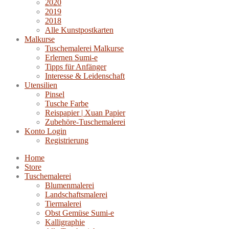
2020
2019
2018
Alle Kunstpostkarten
Malkurse
Tuschemalerei Malkurse
Erlernen Sumi-e
Tipps für Anfänger
Interesse & Leidenschaft
Utensilien
Pinsel
Tusche Farbe
Reispapier | Xuan Papier
Zubehöre-Tuschemalerei
Konto Login
Registrierung
Home
Store
Tuschemalerei
Blumenmalerei
Landschaftsmalerei
Tiermalerei
Obst Gemüse Sumi-e
Kalligraphie