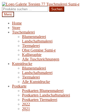
Zur
Zum
Navigation
Inhalt
Suchen
Suchen
springen
springen
nach:
Menü
Home
Store
Tuschemalerei
Blumenmalerei
Landschaftsmalerei
Tiermalerei
Obst Gemüse Sumi-e
Kalligraphie
Alle Tuschzeichnungen
Kunstdrucke
Blumenmalerei
Landschaftsmalerei
Tiermalerei
Alle Kunstdrucke
Postkarte
Postkarten Blumenmalerei
Postkarten Landschaftsmalerei
Postkarten Tiermalerei
2022
2021