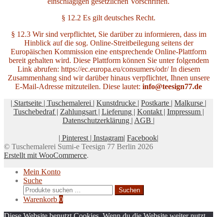
einschlägigen gesetzlichen Vorschriften.
§ 12.2 Es gilt deutsches Recht.
§ 12.3 Wir sind verpflichtet, Sie darüber zu informieren, dass im
Hinblick auf die sog. Online-Streitbeilegung seitens der
Europäischen Kommission eine entsprechende Online-Plattform
bereit gehalten wird. Diese Plattform können Sie unter folgendem
Link abrufen: https://ec.europa.eu/consumers/odr/ In diesem
Zusammenhang sind wir darüber hinaus verpflichtet, Ihnen unsere
E-Mail-Adresse mitzuteilen. Diese lautet:
info@teesign77.de
| Startseite |
Tuschemalerei |
Kunstdrucke |
Postkarte |
Malkurse |
Tuschebedraf |
Zahlungsart |
Lieferung |
Kontakt |
Impressum |
Datenschutzerklärung |
AGB |
| Pinterest |
Instagram|
Facebook|
© Tuschemalerei Sumi-e Teesign 77 Berlin 2026
Erstellt mit WooCommerce
.
Mein Konto
Suche
Suchen
Suchen
nach:
Warenkorb
0
Diese Website benutzt Cookies. Wenn du die Website weiter nutzt,